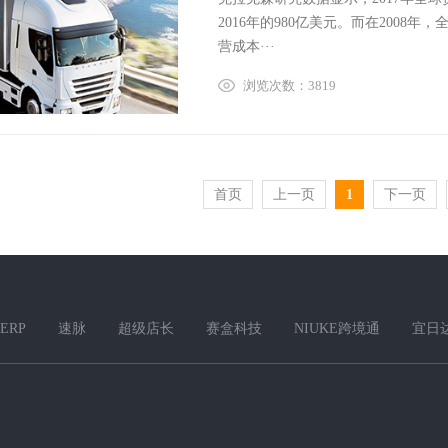
2016年的980亿美元。而在2008
营成本···
浏览次数：3819
首页
上一页
1
下一页
 ERP
速脉
超级店长
赛盒科技
NIUKE跨境通
宜日