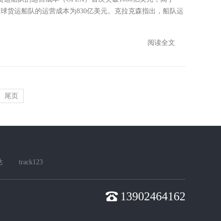
年，全球货运船队的运营成本为830亿美元。克拉克森指出，船队运
阅读全文
尾页
达
track123
13902464162