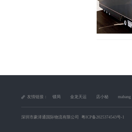
友情链接：
镖局
金龙天运
店小秘
mabang
深圳市豪泽通国际物流有限公司
粤ICP备2025374543号-1